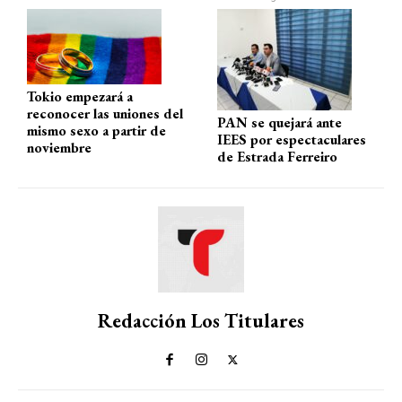
p
o
m
tir
p
k
Tokio empezará a
reconocer las uniones del
PAN se quejará ante
mismo sexo a partir de
IEES por espectaculares
noviembre
de Estrada Ferreiro
Redacción Los Titulares