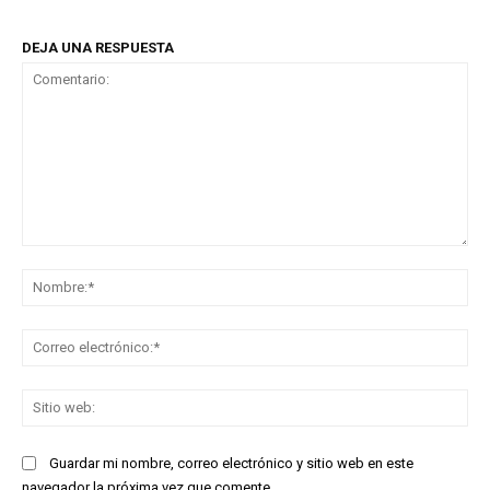
DEJA UNA RESPUESTA
Comentario:
No
Co
ele
Sit
we
Guardar mi nombre, correo electrónico y sitio web en este
navegador la próxima vez que comente.