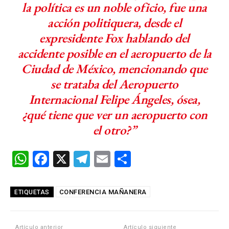
la política es un noble oficio, fue una
acción politiquera, desde el
expresidente Fox hablando del
accidente posible en el aeropuerto de la
Ciudad de México, mencionando que
se trataba del Aeropuerto
Internacional Felipe Ángeles, ósea,
¿qué tiene que ver un aeropuerto con
el otro?”
W
F
X
T
E
C
h
a
el
m
o
at
ce
e
ail
m
CONFERENCIA MAÑANERA
ETIQUETAS
s
b
gr
p
A
o
a
ar
Artículo anterior
Artículo siguiente