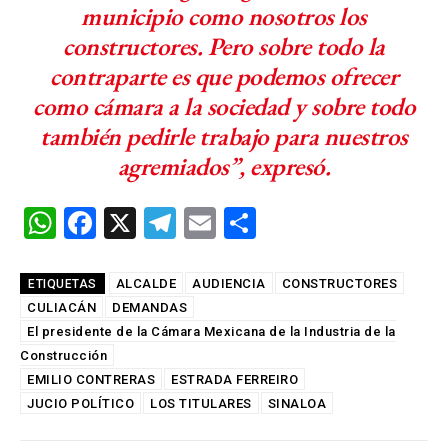
municipio como nosotros los
constructores. Pero sobre todo la
contraparte es que podemos ofrecer
como cámara a la sociedad y sobre todo
también pedirle trabajo para nuestros
agremiados”, expresó.
W
F
X
T
E
C
h
a
el
m
o
at
ce
e
ail
m
ALCALDE
AUDIENCIA
CONSTRUCTORES
ETIQUETAS
CULIACÁN
s
b
DEMANDAS
gr
p
El presidente de la Cámara Mexicana de la Industria de la
A
o
a
ar
Construcción
p
o
m
tir
EMILIO CONTRERAS
ESTRADA FERREIRO
JUCIO POLÍTICO
p
k
LOS TITULARES
SINALOA