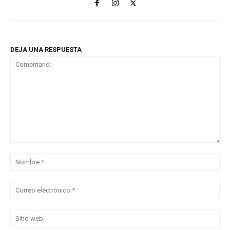
DEJA UNA RESPUESTA
Comentario:
No
Co
ele
Sit
we