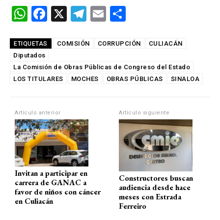
W
F
X
T
E
C
h
a
el
m
o
at
ce
e
ail
m
COMISIÓN
CORRUPCIÓN
CULIACÁN
ETIQUETAS
Diputados
s
b
gr
p
La Comisión de Obras Públicas de Congreso del Estado
A
o
a
ar
LOS TITULARES
MOCHES
OBRAS PÚBLICAS
SINALOA
p
o
m
tir
p
k
Artículo anterior
Artículo siguiente
Invitan a participar en
Constructores buscan
carrera de GANAC a
audiencia desde hace
favor de niños con cáncer
meses con Estrada
en Culiacán
Ferreiro