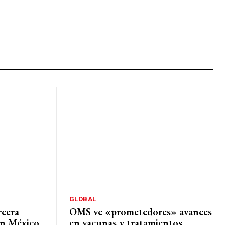
GLOBAL
rcera
OMS ve «prometedores» avances
en México,
en vacunas y tratamientos