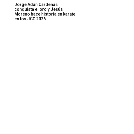
Jorge Adán Cárdenas
conquista el oro y Jesús
Moreno hace historia en karate
en los JCC 2026
Sitio
web: