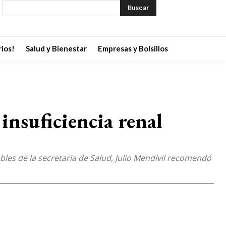
Buscar
ios!
Salud y Bienestar
Empresas y Bolsillos
nsuficiencia renal
bles de la secretaria de Salud, Julio Mendívil recomendó