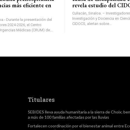
cias más eficiente en
revela estudio del CI
Culiacán, Sinaloa. – Investigadore
Investigación y Docencia en Cienci
oa.- Durante la presentación del
CIDOCS, alertan sobre...
ores 2024-2026, el Centro
rgencias Médicas (CRUM) de...
Titulares
SEBIDES lleva ayuda humanitaria a la sierra de Choix; ben
a más de 100 familias afectadas por las lluvias
Fortalecen coordinación por el bienestar animal entre Ec