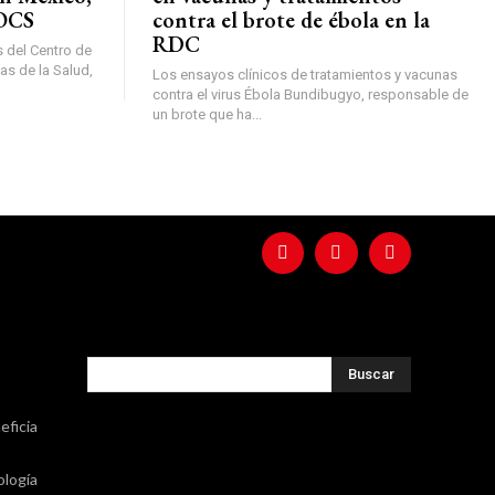
DOCS
contra el brote de ébola en la
RDC
s del Centro de
as de la Salud,
Los ensayos clínicos de tratamientos y vacunas
contra el virus Ébola Bundibugyo, responsable de
un brote que ha...
Buscar
eficia
ología