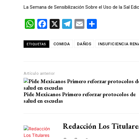
La Semana de Sensibilización Sobre el Uso de la Sal Edic
W
F
X
T
E
C
h
a
el
m
o
at
ce
e
ail
m
COMIDA
DAÑOS
INSUFICIENCIA REN
ETIQUETAS
s
b
gr
p
A
o
a
ar
p
o
m
tir
Artículo anterior
p
k
Pide Mexicanos Primero reforzar protocolos de
salud en escuelas
Redacción Los Titulare