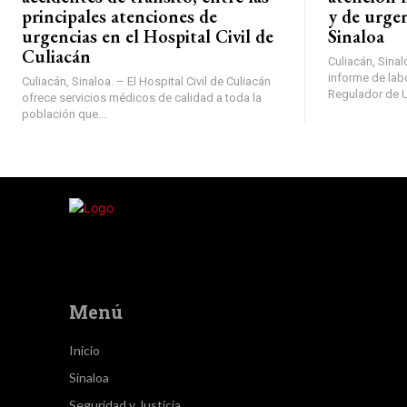
principales atenciones de
y de urgen
urgencias en el Hospital Civil de
Sinaloa
Culiacán
Culiacán, Sinal
informe de lab
Culiacán, Sinaloa. – El Hospital Civil de Culiacán
Regulador de U
ofrece servicios médicos de calidad a toda la
población que...
Menú
Inicio
Sinaloa
Seguridad y Justicia