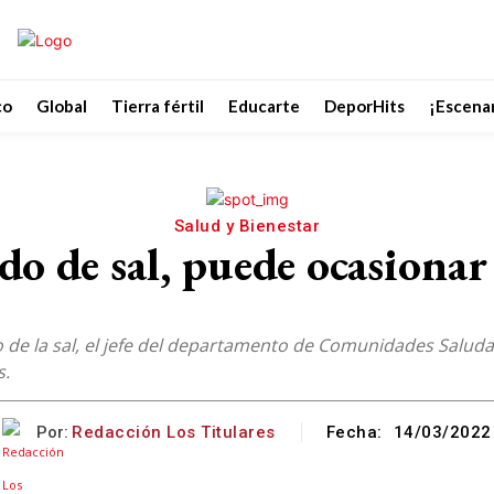
co
Global
Tierra fértil
Educarte
DeporHits
¡Escenar
Salud y Bienestar
 de sal, puede ocasionar i
o de la sal, el jefe del departamento de Comunidades Saluda
s.
Por:
Redacción Los Titulares
Fecha:
14/03/2022