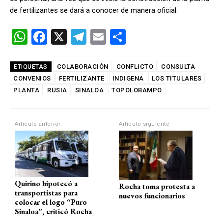
de fertilizantes se dará a conocer de manera oficial.
W
F
X
T
E
C
h
a
el
m
o
at
ce
e
ail
m
COLABORACIÓN
CONFLICTO
CONSULTA
ETIQUETAS
CONVENIOS
s
b
FERTILIZANTE
gr
INDIGENA
p
LOS TITULARES
PLANTA
RUSIA
SINALOA
TOPOLOBAMPO
A
o
a
ar
p
o
m
tir
Artículo anterior
Artículo siguiente
p
k
Quirino hipotecó a
Rocha toma protesta a
transportistas para
nuevos funcionarios
colocar el logo “Puro
Sinaloa”, criticó Rocha