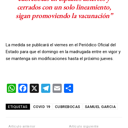
cerrados con un solo lineamiento,
sigan promoviendo la vacunación”
La medida se publicará el viernes en el Periódico Oficial del
Estado para que el domingo en la madrugada entre en vigor y
se mantenga sin modificaciones hasta el próximo jueves.
W
F
X
T
E
C
h
a
el
m
o
at
ce
e
ail
m
COVID 19
CUBREBOCAS
SAMUEL GARCIA
ETIQUETAS
s
b
gr
p
A
o
a
ar
Artículo anterior
Artículo siguiente