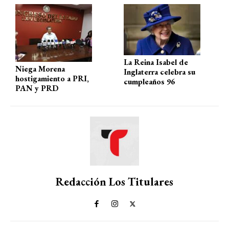
p
o
m
tir
p
k
La Reina Isabel de
Niega Morena
Inglaterra celebra su
hostigamiento a PRI,
cumpleaños 96
PAN y PRD
Redacción Los Titulares