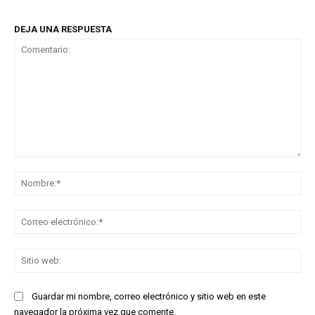
DEJA UNA RESPUESTA
Comentario:
No
Co
ele
Sit
we
Guardar mi nombre, correo electrónico y sitio web en este
navegador la próxima vez que comente.