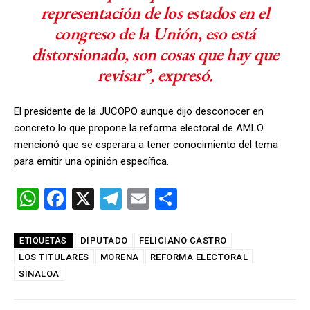
representación de los estados en el
congreso de la Unión, eso está
distorsionado, son cosas que hay que
revisar”, expresó.
El presidente de la JUCOPO aunque dijo desconocer en
concreto lo que propone la reforma electoral de AMLO
mencionó que se esperara a tener conocimiento del tema
para emitir una opinión específica.
W
F
X
T
E
C
h
a
el
m
o
at
ce
e
ail
m
DIPUTADO
FELICIANO CASTRO
ETIQUETAS
LOS TITULARES
s
b
MORENA
gr
REFORMA ELECTORAL
p
SINALOA
A
o
a
ar
p
o
m
tir