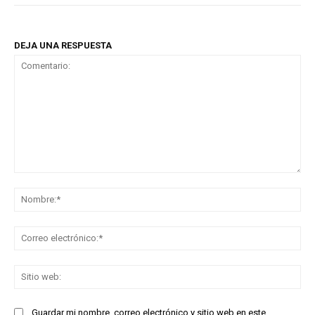
DEJA UNA RESPUESTA
Comentario:
No
Co
ele
Sit
we
Guardar mi nombre, correo electrónico y sitio web en este