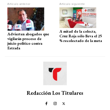
Artículo anterior
Artículo siguiente
p
k
A mitad de la colecta,
Advierten abogados que
Cruz Roja sólo lleva el 25
vigilarán proceso de
% recolectado de la meta
juicio político contra
Estrada
Redacción Los Titulares