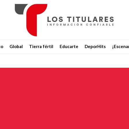
co
Global
Tierra fértil
Educarte
DeporHits
¡Escenar