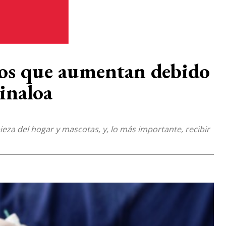
ntos que aumentan debido
Sinaloa
pieza del hogar y mascotas, y, lo más importante, recibir