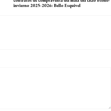
contratos de compraventa del maíz del ciclo otoño-
invierno 2025-2026: Bello Esquivel