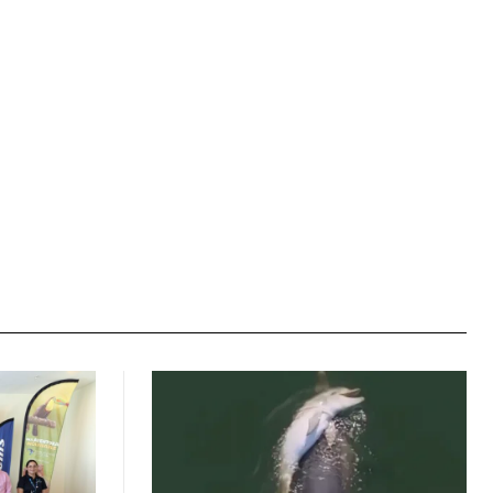
Sitio
web: