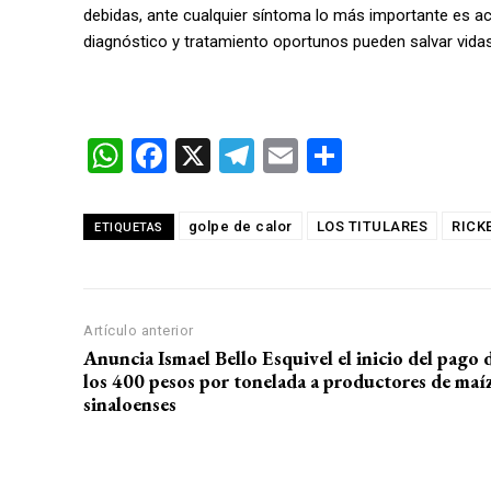
debidas, ante cualquier síntoma lo más importante es ac
diagnóstico y tratamiento oportunos pueden salvar vidas
W
F
X
T
E
C
h
a
el
m
o
at
ce
e
ail
m
golpe de calor
LOS TITULARES
RICK
ETIQUETAS
s
b
gr
p
A
o
a
ar
p
o
m
tir
Artículo anterior
Anuncia Ismael Bello Esquivel el inicio del pago 
p
k
los 400 pesos por tonelada a productores de maí
sinaloenses