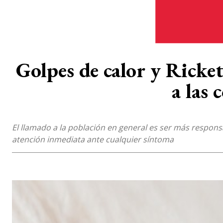
Golpes de calor y Ricke
a las 
El llamado a la población en general es ser más responsab
atención inmediata ante cualquier síntoma