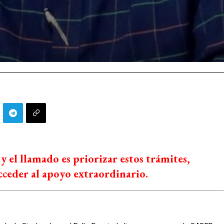
 y el llamado es priorizar estos trámites,
cceder al apoyo extraordinario.