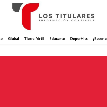
co
Global
Tierra fértil
Educarte
DeporHits
¡Escenar