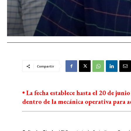
Compartir
• La fecha establece hasta el 20 de junio
dentro de la mecánica operativa para a