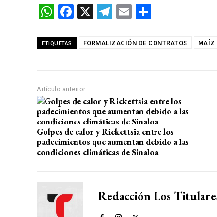
W
F
X
T
E
C
h
a
el
m
o
at
ce
e
ail
m
FORMALIZACIÓN DE CONTRATOS
MAÍZ
ETIQUETAS
s
b
gr
p
A
o
a
ar
p
o
m
tir
Artículo anterior
p
k
Golpes de calor y Rickettsia entre los
padecimientos que aumentan debido a las
condiciones climáticas de Sinaloa
Redacción Los Titulare