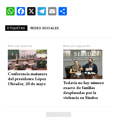
W
F
X
T
E
C
h
a
el
m
o
at
ce
e
ail
m
REDES SOCIALES
ETIQUETAS
s
b
gr
p
A
o
a
ar
Artículo anterior
Artículo siguiente
p
o
m
tir
p
k
Conferencia mañanera
del presidente López
Todavía no hay número
Obrador, 20 de mayo
exacto de familias
desplazadas por la
violencia en Sinaloa