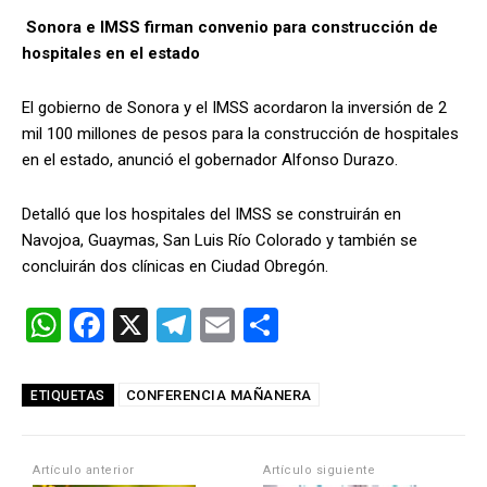
Sonora e IMSS firman convenio para construcción de
hospitales en el estado
El gobierno de Sonora y el IMSS acordaron la inversión de 2
mil 100 millones de pesos para la construcción de hospitales
en el estado, anunció el gobernador Alfonso Durazo.
Detalló que los hospitales del IMSS se construirán en
Navojoa, Guaymas, San Luis Río Colorado y también se
concluirán dos clínicas en Ciudad Obregón.
W
F
X
T
E
C
h
a
el
m
o
at
ce
e
ail
m
CONFERENCIA MAÑANERA
ETIQUETAS
s
b
gr
p
A
o
a
ar
Artículo anterior
Artículo siguiente