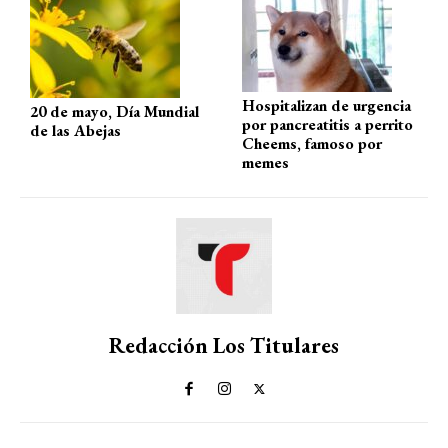
p
o
m
tir
p
k
Hospitalizan de urgencia
20 de mayo, Día Mundial
por pancreatitis a perrito
de las Abejas
Cheems, famoso por
memes
Redacción Los Titulares