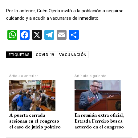
Por lo anterior, Cuén Ojeda invitó a la población a seguirse
cuidando y a acudir a vacunarse de inmediato.
W
F
X
T
E
C
h
a
el
m
o
at
ce
e
ail
m
COVID 19
VACUNACIÓN
ETIQUETAS
s
b
gr
p
A
o
a
ar
Artículo anterior
Artículo siguiente
p
o
m
tir
p
k
A puerta cerrada
En reunión extra oficial,
sesionan en el congreso
Estrada Ferreiro busca
el caso de juicio político
acuerdo en el congreso