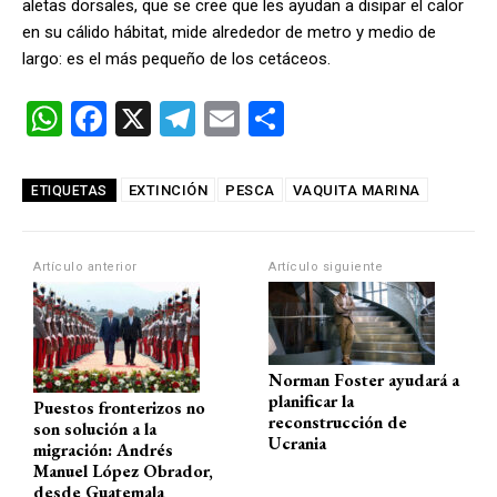
aletas dorsales, que se cree que les ayudan a disipar el calor
en su cálido hábitat, mide alrededor de metro y medio de
largo: es el más pequeño de los cetáceos.
W
F
X
T
E
C
h
a
el
m
o
at
ce
e
ail
m
EXTINCIÓN
PESCA
VAQUITA MARINA
ETIQUETAS
s
b
gr
p
A
o
a
ar
Artículo anterior
Artículo siguiente
p
o
m
tir
p
k
Norman Foster ayudará a
planificar la
Puestos fronterizos no
reconstrucción de
son solución a la
Ucrania
migración: Andrés
Manuel López Obrador,
desde Guatemala