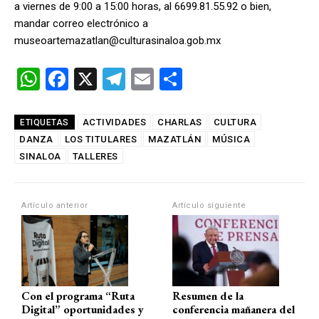
a viernes de 9:00 a 15:00 horas, al 6699.81.55.92 o bien,
mandar correo electrónico a
museoartemazatlan@culturasinaloa.gob.mx
W
F
X
T
E
C
h
a
el
m
o
at
ce
e
ail
m
ACTIVIDADES
CHARLAS
CULTURA
ETIQUETAS
DANZA
s
LOS TITULARES
b
gr
MAZATLÁN
p
MÚSICA
SINALOA
TALLERES
A
o
a
ar
p
o
m
tir
Artículo anterior
Artículo siguiente
p
k
Con el programa “Ruta
Resumen de la
Digital” oportunidades y
conferencia mañanera del