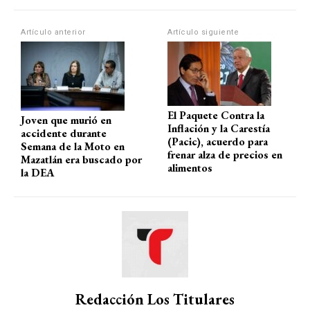
A
o
a
ar
p
o
m
tir
Artículo anterior
Artículo siguiente
p
k
El Paquete Contra la
Joven que murió en
Inflación y la Carestía
accidente durante
(Pacic), acuerdo para
Semana de la Moto en
frenar alza de precios en
Mazatlán era buscado por
alimentos
la DEA
Redacción Los Titulares