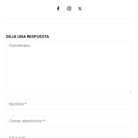
DEJA UNA RESPUESTA
Comentario:
No
Co
ele
Sit