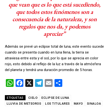
que vean que es lo que está sucediendo,
que todos estos fenómenos son a
consecuencia de la naturaleza, y son
regalos que nos da, y podemos
apreciar”
Además se prevé un eclipse total de luna; este evento sucede
cuando se presenta cuando en luna llena, la tierra se
atraviesa entre esta y el sol, por lo que se aprecia en color
rojo, esto debido al reflejo de la luz a través de la atmósfera
del planeta y tendrá una duración promedio de 5 horas.
W
F
X
T
E
C
h
a
el
m
o
at
ce
e
ail
m
CIELO
ECLIPSE DE LUNA
ETIQUETAS
LLUVIA DE METEOROS
s
b
gr
LOS TITULARES
p
MAYO
SINALOA