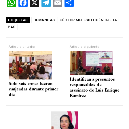
W
F
X
T
E
C
h
a
el
m
o
at
ce
e
ail
m
DEMANDAS
HÉCTOR MELESIO CUÉN OJEDA
ETIQUETAS
PAS
s
b
gr
p
A
o
a
ar
p
o
m
tir
Artículo anterior
Artículo siguiente
p
k
Identifican a presuntos
Solo seis armas fueron
responsables de
canjeadas durante primer
asesinato de Luis Enrique
día
Ramírez