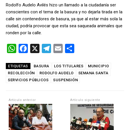
Rodolfo Audelo Avilés hizo un llamado a la ciudadanía ser
conscientes con el tema de la basura y no dejarla tirada en la
calle sin contenedores de basura, ya que al estar más sola la
ciudad, podría provocar que esta sea saqueada animales que
ronden por la calle.
W
F
X
T
E
C
h
a
el
m
o
at
ce
e
ail
m
BASURA
LOS TITULARES
MUNICIPIO
ETIQUETAS
RECOLECCIÓN
s
b
RODOLFO AUDELO
gr
p
SEMANA SANTA
SERVICIOS PÚBLICOS
SUSPENSIÓN
A
o
a
ar
p
o
m
tir
Artículo anterior
Artículo siguiente
p
k