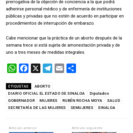
prerrogativa de la objeción de conciencia a la que podrá
adherirse personal médico y de enfermería de instituciones
públicas y privadas que no estén de acuerdo en participar en
procedimientos de interrupción de embarazo.
Cabe mencionar que la práctica de un aborto después de la
semana trece si está sujeta de amonestación privada y de
uno a tres meses de medidas integrales.
W
F
X
T
E
C
h
a
el
m
o
at
ce
e
ail
m
ABORTO
ETIQUETAS
DIARIO OFICIAL EL ESTADO DE SINALOA
s
b
gr
p
Diputados
GOBERNADOR
MUJERES
RUBÉN ROCHA MOYA
SALUD
A
o
a
ar
SECRETARÍA DE LAS MUJERES
SEMUJERES
SINALOA
p
o
m
tir
p
k
Artículo anterior
Artículo siguiente