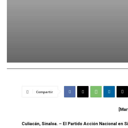
Compartir
[Mar
Culiacán, Sinaloa. – El Partido Acción Nacional en Si