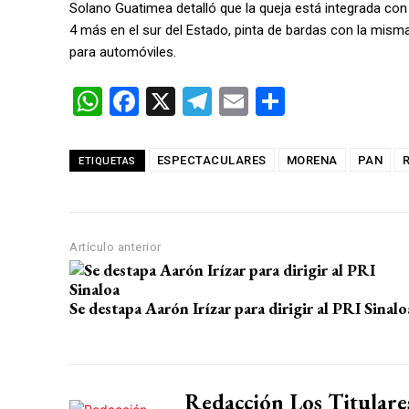
Solano Guatimea detalló que la queja está integrada con
4 más en el sur del Estado, pinta de bardas con la mism
para automóviles.
W
F
X
T
E
C
h
a
el
m
o
at
ce
e
ail
m
ESPECTACULARES
MORENA
PAN
ETIQUETAS
s
b
gr
p
A
o
a
ar
p
o
m
tir
Artículo anterior
p
k
Se destapa Aarón Irízar para dirigir al PRI Sinalo
Redacción Los Titulare