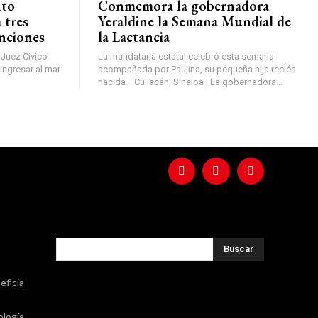
nto
Conmemora la gobernadora
 tres
Yeraldine la Semana Mundial de
enciones
la Lactancia
 Juez Cívico
La mandataria estatal celebró esta semana
ingresar al mar
acompañada por Paulina, su pequeña hija recién
nacida. Culiacán, Sinaloa | La gobernadora...
Buscar
eficia
ología