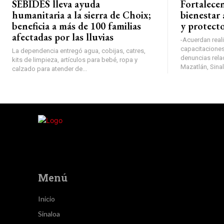
SEBIDES lleva ayuda
Fortalece
humanitaria a la sierra de Choix;
bienestar 
beneficia a más de 100 familias
y protect
afectadas por las lluvias
-Acuerdan real
capacitaciones 
La dependencia entregó agua, cobijas, catres,
denuncias rela
kits de limpieza, artículos para bebé, ropa y
Mazatlán, Sinal
calzado para atender de...
Menú
Inicio
Sinaloa