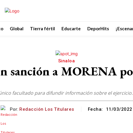
co
Global
Tierra fértil
Educarte
DeporHits
¡Escenar
Sinaloa
 en sanción a MORENA po
 único facultado para difundir información sobre el ejercicio.
Por:
Redacción Los Titulares
Fecha:
11/03/2022