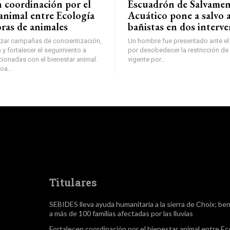
n coordinación por el
Escuadrón de Salvame
animal entre Ecología
Acuático pone a salvo a
oras de animales
bañistas en dos interv
izar campañas de concientización,
Un hombre fue presentado ante el
y fortalecer el seguimiento a
por desobedecer la restricción de 
cionadas con el bienestar animal.
vigente por...
oa...
Titulares
SEBIDES lleva ayuda humanitaria a la sierra de Choix; ben
a más de 100 familias afectadas por las lluvias
Fortalecen coordinación por el bienestar animal entre Ec