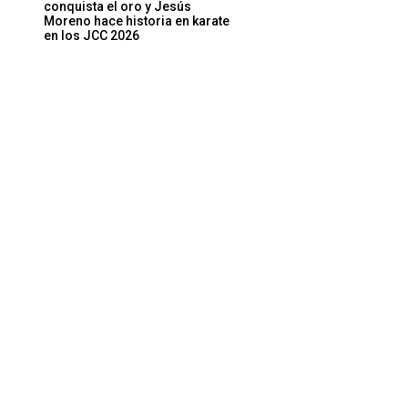
conquista el oro y Jesús
Moreno hace historia en karate
en los JCC 2026
Sitio
web: