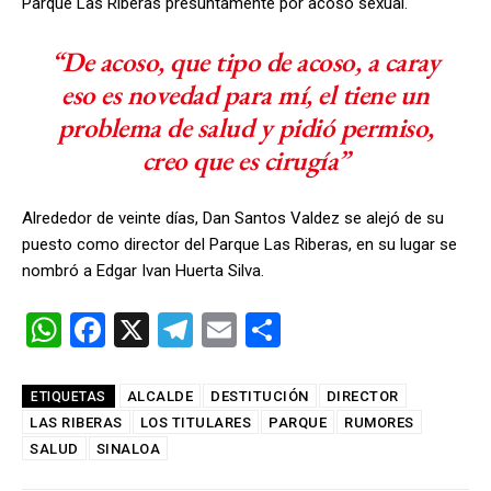
Parque Las Riberas presuntamente por acoso sexual.
“De acoso, que tipo de acoso, a caray
eso es novedad para mí, el tiene un
problema de salud y pidió permiso,
creo que es cirugía”
Alrededor de veinte días, Dan Santos Valdez se alejó de su
puesto como director del Parque Las Riberas, en su lugar se
nombró a Edgar Ivan Huerta Silva.
W
F
X
T
E
C
h
a
el
m
o
at
ce
e
ail
m
ALCALDE
DESTITUCIÓN
DIRECTOR
ETIQUETAS
LAS RIBERAS
s
b
LOS TITULARES
gr
PARQUE
p
RUMORES
SALUD
SINALOA
A
o
a
ar