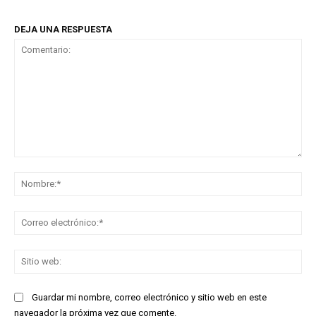
DEJA UNA RESPUESTA
Comentario:
No
Co
ele
Sit
we
Guardar mi nombre, correo electrónico y sitio web en este
navegador la próxima vez que comente.