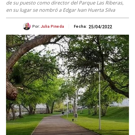
de su puesto como director del Parque Las Riberas,
en su lugar se nombró a Edgar Ivan Huerta Silva
Por:
Julia Pineda
Fecha:
25/04/2022