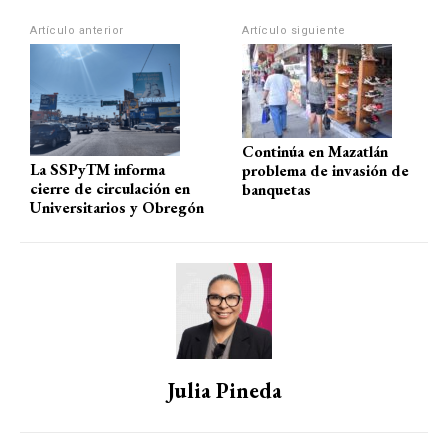
p
o
m
tir
Artículo anterior
Artículo siguiente
p
k
Continúa en Mazatlán
La SSPyTM informa
problema de invasión de
cierre de circulación en
banquetas
Universitarios y Obregón
Julia Pineda