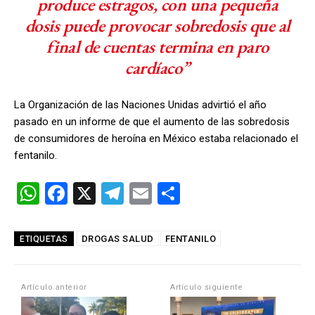
produce estragos, con una pequeña
dosis puede provocar sobredosis que al
final de cuentas termina en paro
cardíaco”
La Organización de las Naciones Unidas advirtió el año
pasado en un informe de que el aumento de las sobredosis
de consumidores de heroína en México estaba relacionado el
fentanilo.
W
F
X
T
E
C
h
a
el
m
o
at
ce
e
ail
m
DROGAS SALUD
FENTANILO
ETIQUETAS
s
b
gr
p
A
o
a
ar
Artículo anterior
Artículo siguiente
p
o
m
tir