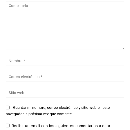
Comentario:
No
Co
ele
Sit
we
Guardar mi nombre, correo electrónico y sitio web en este
navegador la próxima vez que comente.
Recibir un email con los siguientes comentarios a esta