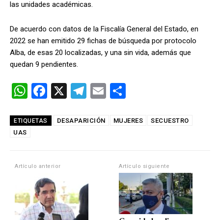
las unidades académicas.
De acuerdo con datos de la Fiscalía General del Estado, en
2022 se han emitido 29 fichas de búsqueda por protocolo
Alba, de esas 20 localizadas, y una sin vida, además que
quedan 9 pendientes.
W
F
X
T
E
C
h
a
el
m
o
at
ce
e
ail
m
DESAPARICIÓN
MUJERES
SECUESTRO
ETIQUETAS
UAS
s
b
gr
p
A
o
a
ar
p
o
m
tir
Artículo anterior
Artículo siguiente
p
k