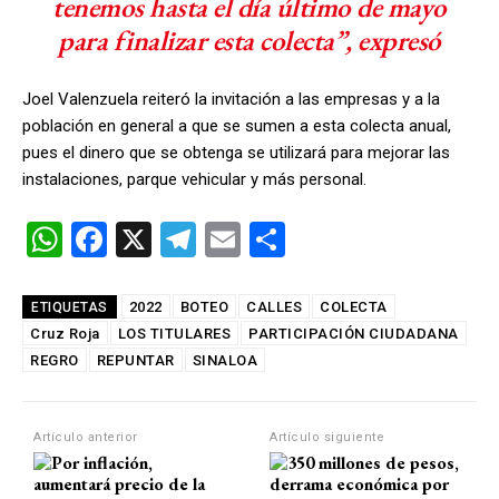
tenemos hasta el día último de mayo
para finalizar esta colecta”, expresó
Joel Valenzuela reiteró la invitación a las empresas y a la
población en general a que se sumen a esta colecta anual,
pues el dinero que se obtenga se utilizará para mejorar las
instalaciones, parque vehicular y más personal.
W
F
X
T
E
C
h
a
el
m
o
at
ce
e
ail
m
2022
BOTEO
CALLES
COLECTA
ETIQUETAS
Cruz Roja
s
b
LOS TITULARES
gr
PARTICIPACIÓN CIUDADANA
p
REGRO
REPUNTAR
SINALOA
A
o
a
ar
p
o
m
tir
Artículo anterior
Artículo siguiente
p
k