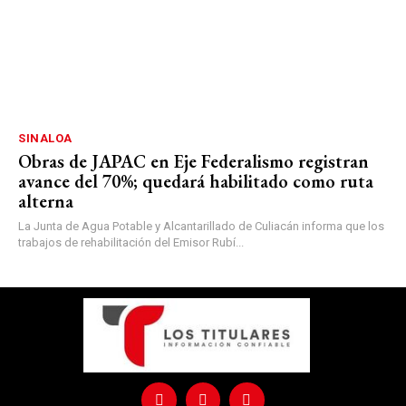
SINALOA
Obras de JAPAC en Eje Federalismo registran
avance del 70%; quedará habilitado como ruta
alterna
La Junta de Agua Potable y Alcantarillado de Culiacán informa que los
trabajos de rehabilitación del Emisor Rubí...