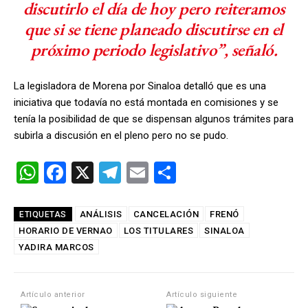
discutirlo el día de hoy pero reiteramos
que si se tiene planeado discutirse en el
próximo periodo legislativo”, señaló.
La legisladora de Morena por Sinaloa detalló que es una
iniciativa que todavía no está montada en comisiones y se
tenía la posibilidad de que se dispensan algunos trámites para
subirla a discusión en el pleno pero no se pudo.
W
F
X
T
E
C
h
a
el
m
o
at
ce
e
ail
m
ANÁLISIS
CANCELACIÓN
FRENÓ
ETIQUETAS
HORARIO DE VERNAO
s
b
gr
LOS TITULARES
p
SINALOA
YADIRA MARCOS
A
o
a
ar
p
o
m
tir
Artículo anterior
Artículo siguiente
p
k