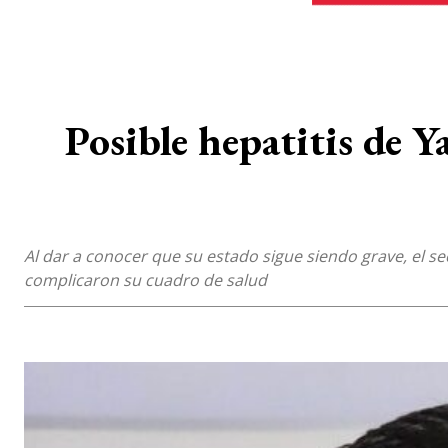
Posible hepatitis de 
Al dar a conocer que su estado sigue siendo grave, el s
complicaron su cuadro de salud