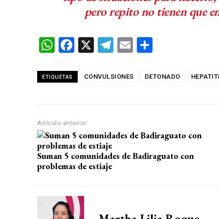
pero repito no tienen que en
W
F
X
T
E
C
h
a
el
m
o
at
ce
e
ail
m
CONVULSIONES
DETONADO
HEPATIT
ETIQUETAS
s
b
gr
p
A
o
a
ar
p
o
m
tir
Artículo anterior
p
k
Suman 5 comunidades de Badiraguato con
problemas de estiaje
Martha Lilia Roque