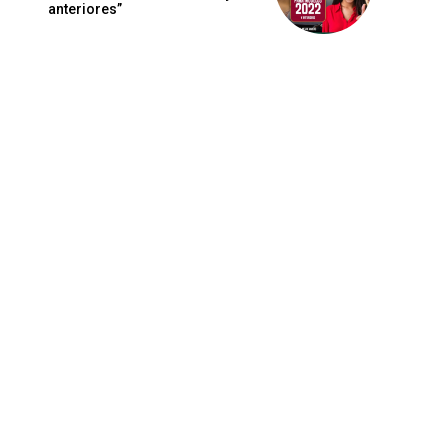
anteriores”
Sitio
web: