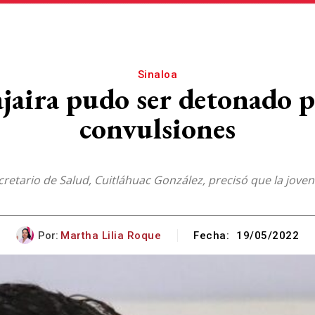
Sinaloa
Yajaira pudo ser detonado
convulsiones
ecretario de Salud, Cuitláhuac González, precisó que la jov
Por:
Martha Lilia Roque
Fecha:
19/05/2022