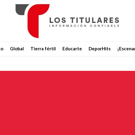
co
Global
Tierra fértil
Educarte
DeporHits
¡Escenar