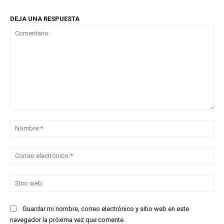
DEJA UNA RESPUESTA
Comentario:
No
Co
ele
Sit
we
Guardar mi nombre, correo electrónico y sitio web en este
navegador la próxima vez que comente.