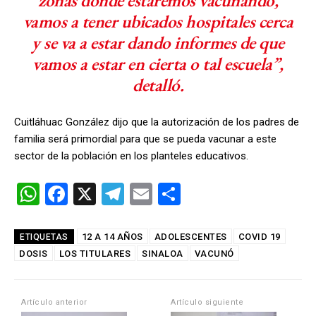
zonas donde estaremos vacunando,
vamos a tener ubicados hospitales cerca
y se va a estar dando informes de que
vamos a estar en cierta o tal escuela”,
detalló.
Cuitláhuac González dijo que la autorización de los padres de
familia será primordial para que se pueda vacunar a este
sector de la población en los planteles educativos.
W
F
X
T
E
C
h
a
el
m
o
at
ce
e
ail
m
12 A 14 AÑOS
ADOLESCENTES
COVID 19
ETIQUETAS
DOSIS
s
LOS TITULARES
b
gr
SINALOA
p
VACUNÓ
A
o
a
ar
p
o
m
tir
Artículo anterior
Artículo siguiente