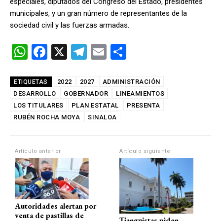
especiales, diputados del Congreso del Estado, presidentes
municipales, y un gran número de representantes de la
sociedad civil y las fuerzas armadas.
W
F
X
T
E
C
h
a
el
m
o
at
ce
e
ail
m
2022
2027
ADMINISTRACIÓN
ETIQUETAS
DESARROLLO
s
b
GOBERNADOR
gr
LINEAMIENTOS
p
LOS TITULARES
PLAN ESTATAL
PRESENTA
A
o
a
ar
RUBÉN ROCHA MOYA
SINALOA
p
o
m
tir
p
k
Artículo anterior
Artículo siguiente
Autoridades alertan por
venta de pastillas de
Tianguistas piden