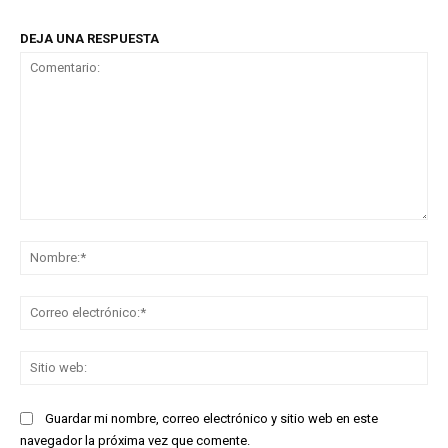
DEJA UNA RESPUESTA
Comentario:
No
Co
ele
Sit
we
Guardar mi nombre, correo electrónico y sitio web en este
navegador la próxima vez que comente.