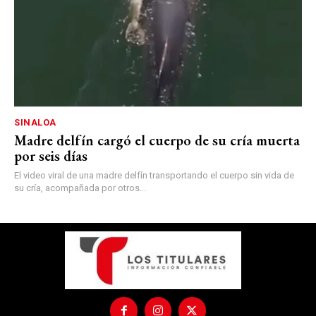
SINALOA
Madre delfín cargó el cuerpo de su cría muerta
por seis días
El video viral de una madre delfín transportando el cuerpo sin vida de
su cría, acompañada por otros...