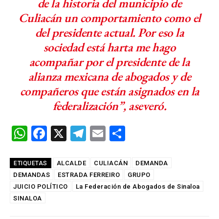
de la historia del municipio de
Culiacán un comportamiento como el
del presidente actual. Por eso la
sociedad está harta me hago
acompañar por el presidente de la
alianza mexicana de abogados y de
compañeros que están asignados en la
federalización”, aseveró.
W
F
X
T
E
C
h
a
el
m
o
at
ce
e
ail
m
ALCALDE
CULIACÁN
DEMANDA
ETIQUETAS
DEMANDAS
s
b
ESTRADA FERREIRO
gr
p
GRUPO
JUICIO POLÍTICO
La Federación de Abogados de Sinaloa
A
o
a
ar
SINALOA
p
o
m
tir