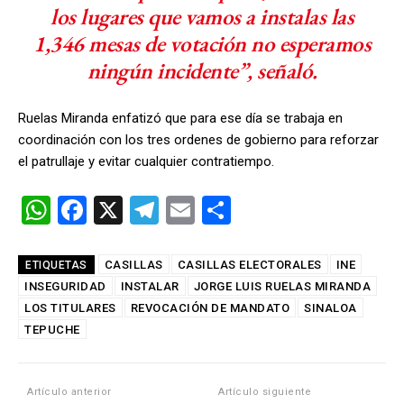
los lugares que vamos a instalas las
1,346 mesas de votación no esperamos
ningún incidente”, señaló.
Ruelas Miranda enfatizó que para ese día se trabaja en
coordinación con los tres ordenes de gobierno para reforzar
el patrullaje y evitar cualquier contratiempo.
W
F
X
T
E
C
h
a
el
m
o
at
ce
e
ail
m
CASILLAS
CASILLAS ELECTORALES
INE
ETIQUETAS
INSEGURIDAD
s
b
INSTALAR
gr
JORGE LUIS RUELAS MIRANDA
p
LOS TITULARES
REVOCACIÓN DE MANDATO
SINALOA
A
o
a
ar
TEPUCHE
p
o
m
tir
p
k
Artículo anterior
Artículo siguiente