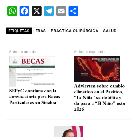
W
F
X
T
E
C
h
a
el
m
o
at
ce
e
ail
m
ERAS
PRÁCTICA QUIRÚRGICA
SALUD
ETIQUETAS
s
b
gr
p
A
o
a
ar
Artículo anterior
Artículo siguiente
p
o
m
tir
p
k
Advierten sobre cambio
SEPyC continua con la
climático en el Pacífico,
convocatoria para Becas
“La Niña” se debilita y
Particulares en Sinaloa
da paso a “El Niño” este
2026