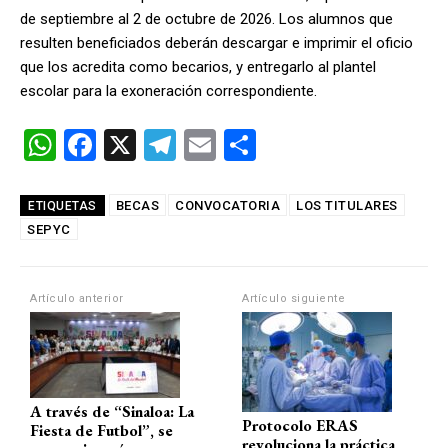
de septiembre al 2 de octubre de 2026. Los alumnos que
resulten beneficiados deberán descargar e imprimir el oficio
que los acredita como becarios, y entregarlo al plantel
escolar para la exoneración correspondiente.
W
F
X
T
E
C
h
a
el
m
o
at
ce
e
ail
m
BECAS
CONVOCATORIA
LOS TITULARES
ETIQUETAS
SEPYC
s
b
gr
p
A
o
a
ar
p
o
m
tir
Artículo anterior
Artículo siguiente
p
k
A través de “Sinaloa: La
Protocolo ERAS
Fiesta de Futbol”, se
revoluciona la práctica