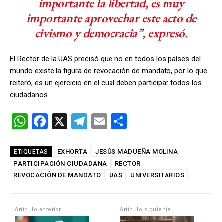
importante la libertad, es muy
importante aprovechar este acto de
civismo y democracia”, expresó.
El Rector de la UAS precisó que no en todos los países del
mundo existe la figura de revocación de mandato, por lo que
reiteró, es un ejercicio en el cual deben participar todos los
ciudadanos
W
F
X
T
E
C
h
a
el
m
o
at
ce
e
ail
m
EXHORTA
JESÚS MADUEÑA MOLINA
ETIQUETAS
PARTICIPACIÓN CIUDADANA
s
b
gr
RECTOR
p
REVOCACIÓN DE MANDATO
UAS
UNIVERSITARIOS
A
o
a
ar
p
o
m
tir
Artículo anterior
Artículo siguiente
p
k