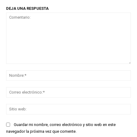
DEJA UNA RESPUESTA
Comentario:
No
Co
ele
Sit
we
Guardar mi nombre, correo electrónico y sitio web en este
navegador la próxima vez que comente.