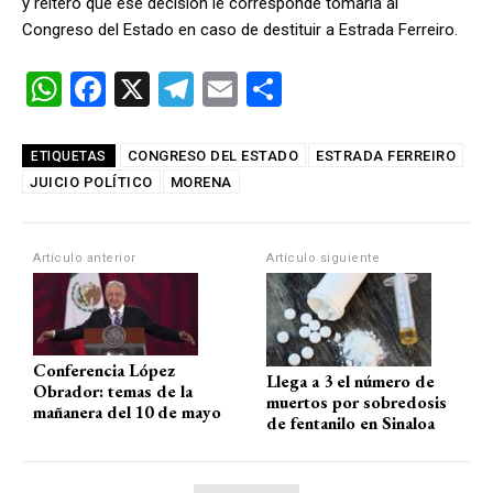
y reitero que ese decisión le corresponde tomarla al
Congreso del Estado en caso de destituir a Estrada Ferreiro.
W
F
X
T
E
C
h
a
el
m
o
at
ce
e
ail
m
CONGRESO DEL ESTADO
ESTRADA FERREIRO
ETIQUETAS
JUICIO POLÍTICO
s
b
MORENA
gr
p
A
o
a
ar
p
o
m
tir
Artículo anterior
Artículo siguiente
p
k
Conferencia López
Llega a 3 el número de
Obrador: temas de la
muertos por sobredosis
mañanera del 10 de mayo
de fentanilo en Sinaloa