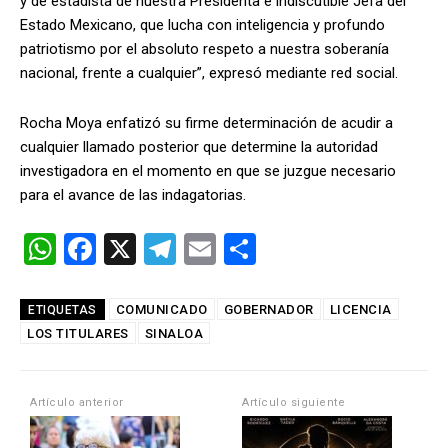
y de estadista de nuestra Presidenta e indiscutible Jefa del
Estado Mexicano, que lucha con inteligencia y profundo
patriotismo por el absoluto respeto a nuestra soberanía
nacional, frente a cualquier”, expresó mediante red social.
Rocha Moya enfatizó su firme determinación de acudir a
cualquier llamado posterior que determine la autoridad
investigadora en el momento en que se juzgue necesario
para el avance de las indagatorias.
W
F
X
T
E
C
h
a
el
m
o
at
ce
e
ail
m
COMUNICADO
GOBERNADOR
LICENCIA
ETIQUETAS
LOS TITULARES
s
b
SINALOA
gr
p
A
o
a
ar
p
o
m
tir
Artículo anterior
Artículo siguiente
p
k