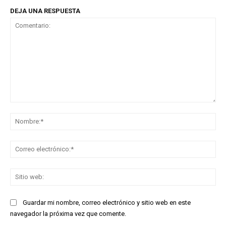
DEJA UNA RESPUESTA
Comentario:
No
Co
ele
Sit
we
Guardar mi nombre, correo electrónico y sitio web en este
navegador la próxima vez que comente.