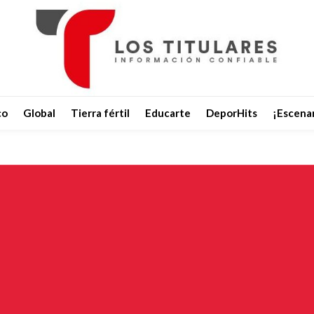
co
Global
Tierra fértil
Educarte
DeporHits
¡Escenar