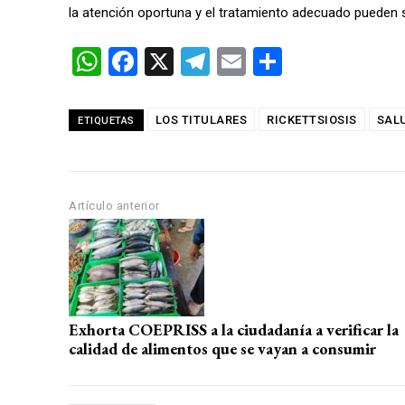
la atención oportuna y el tratamiento adecuado pueden s
W
F
X
T
E
C
h
a
el
m
o
at
ce
e
ail
m
LOS TITULARES
RICKETTSIOSIS
SAL
ETIQUETAS
s
b
gr
p
A
o
a
ar
p
o
m
tir
Artículo anterior
p
k
Exhorta COEPRISS a la ciudadanía a verificar la
calidad de alimentos que se vayan a consumir