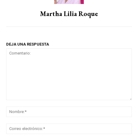
Martha Lilia Roque
DEJA UNA RESPUESTA
Comentario:
No
Co
ele