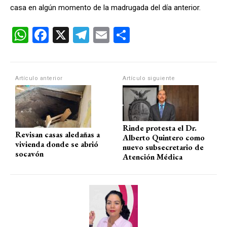
casa en algún momento de la madrugada del día anterior.
W
F
X
T
E
C
h
a
el
m
o
at
ce
e
ail
m
s
b
gr
p
Artículo anterior
Artículo siguiente
A
o
a
ar
p
o
m
tir
p
k
Rinde protesta el Dr.
Revisan casas aledañas a
Alberto Quintero como
vivienda donde se abrió
nuevo subsecretario de
socavón
Atención Médica