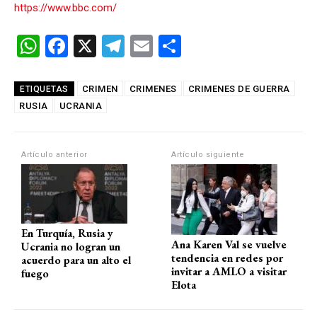
https://www.bbc.com/
W
F
X
T
E
C
h
a
el
m
o
at
ce
e
ail
m
CRIMEN
CRIMENES
CRIMENES DE GUERRA
ETIQUETAS
RUSIA
s
UCRANIA
b
gr
p
A
o
a
ar
p
o
m
tir
Artículo anterior
Artículo siguiente
p
k
En Turquía, Rusia y
Ana Karen Val se vuelve
Ucrania no logran un
tendencia en redes por
acuerdo para un alto el
invitar a AMLO a visitar
fuego
Elota