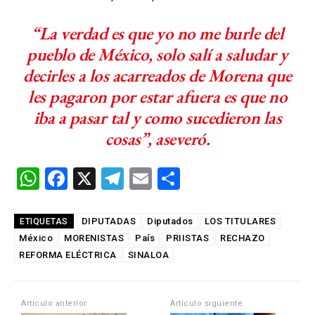
“La verdad es que yo no me burle del
pueblo de México, solo salí a saludar y
decirles a los acarreados de Morena que
les pagaron por estar afuera es que no
iba a pasar tal y como sucedieron las
cosas”, aseveró.
W
F
X
T
E
C
h
a
el
m
o
at
ce
e
ail
m
DIPUTADAS
Diputados
LOS TITULARES
ETIQUETAS
México
s
MORENISTAS
b
gr
País
PRIISTAS
p
RECHAZO
REFORMA ELÉCTRICA
SINALOA
A
o
a
ar
p
o
m
tir
Artículo anterior
Artículo siguiente
p
k