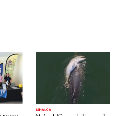
SINALOA
a tercera