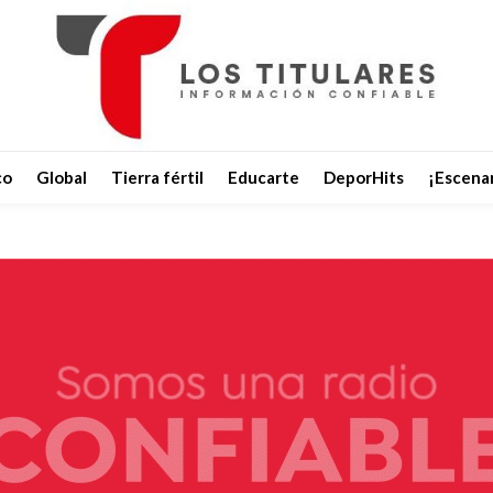
co
Global
Tierra fértil
Educarte
DeporHits
¡Escenar