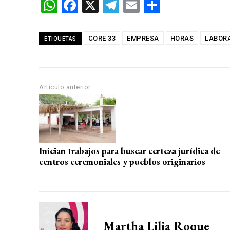
W
F
X
T
E
C
h
a
el
m
o
at
ce
e
ail
m
CORE 33
EMPRESA
HORAS
LABOR
ETIQUETAS
s
b
gr
p
A
o
a
ar
p
o
m
tir
Artículo anterior
p
k
Inician trabajos para buscar certeza jurídica de
centros ceremoniales y pueblos originarios
Martha Lilia Roque