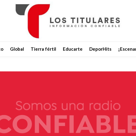
co
Global
Tierra fértil
Educarte
DeporHits
¡Escenar