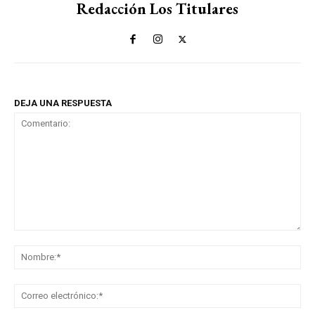
Redacción Los Titulares
DEJA UNA RESPUESTA
Comentario:
No
Co
ele