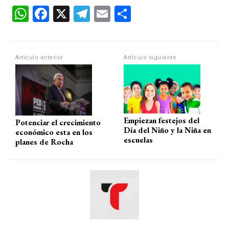
W
F
X
T
E
C
h
a
el
m
o
at
ce
e
ail
m
s
b
gr
p
Artículo anterior
Artículo siguiente
A
o
a
ar
p
o
m
tir
p
k
Empiezan festejos del
Potenciar el crecimiento
Día del Niño y la Niña en
económico esta en los
escuelas
planes de Rocha