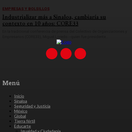
EMPRESAS Y BOLSILLOS
Industrializar más a Sinaloa, cambiaría su
contexto en 10 años: CORE33
En la tradicional conferencia de prensa del Colectivo de Organizaciones y
Empresarios (CORE33), Miguel Loredo --quien fue presidente...
Menú
Inicio
Sinaloa
Seguridad y Justicia
México
Global
Tierra fértil
Educarte
Igualdad y Ciudadanía