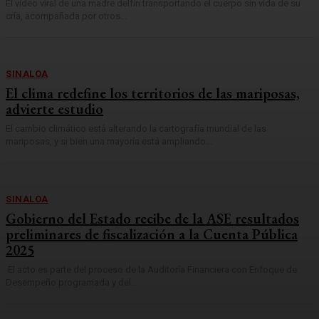
El video viral de una madre delfín transportando el cuerpo sin vida de su
cría, acompañada por otros...
SINALOA
El clima redefine los territorios de las mariposas,
advierte estudio
El cambio climático está alterando la cartografía mundial de las
mariposas, y si bien una mayoría está ampliando...
SINALOA
Gobierno del Estado recibe de la ASE resultados
preliminares de fiscalización a la Cuenta Pública
2025
El acto es parte del proceso de la Auditoría Financiera con Enfoque de
Desempeño programada y del...