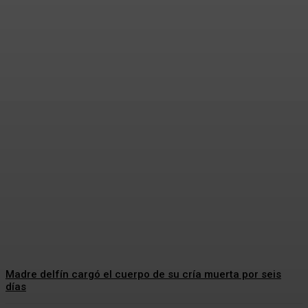
La fertilidad también
depende de las bacterias del
semen
Redacción Los Titulares
-
05/08/2026
Madre delfín cargó el cuerpo de su cría muerta por seis
días