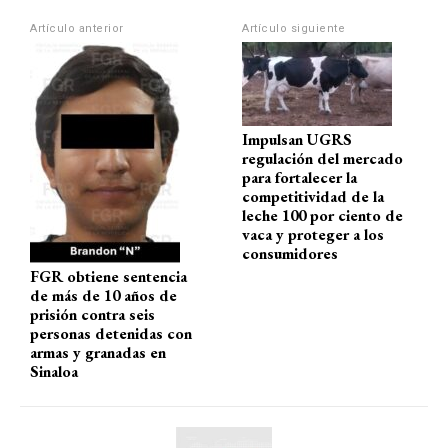
A
o
a
ar
p
o
m
tir
Artículo anterior
Artículo siguiente
p
k
Impulsan UGRS
regulación del mercado
para fortalecer la
competitividad de la
leche 100 por ciento de
vaca y proteger a los
consumidores
FGR obtiene sentencia
de más de 10 años de
prisión contra seis
personas detenidas con
armas y granadas en
Sinaloa