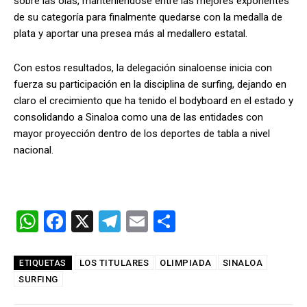
sobre las olas, manteniéndose entre las mejores exponentes
de su categoría para finalmente quedarse con la medalla de
plata y aportar una presea más al medallero estatal.
Con estos resultados, la delegación sinaloense inicia con
fuerza su participación en la disciplina de surfing, dejando en
claro el crecimiento que ha tenido el bodyboard en el estado y
consolidando a Sinaloa como una de las entidades con
mayor proyección dentro de los deportes de tabla a nivel
nacional.
W
F
X
T
E
C
h
a
el
m
o
at
ce
e
ail
m
LOS TITULARES
OLIMPIADA
SINALOA
ETIQUETAS
SURFING
s
b
gr
p