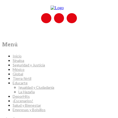
Menú
Inicio
Sinaloa
Seguridad y Justicia
México
Global
Tierra fértil
Educarte
Igualdad y Ciudadanía
La Hazaña
DeporHits
¡Escenarios!
Salud y Bienestar
Empresas y Bolsillos