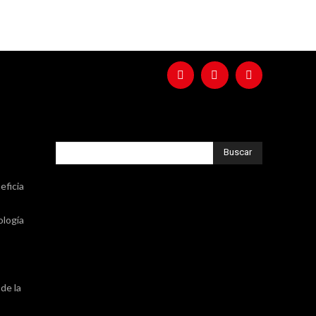
Buscar
eficia
ología
de la