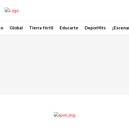
co
Global
Tierra fértil
Educarte
DeporHits
¡Escenar