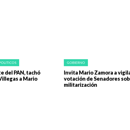
POLITICOS
GOBIERNO
e del PAN, tachó
Invita Mario Zamora a vigil
illegas a Mario
votación de Senadores sob
militarización