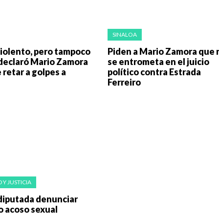
SINALOA
iolento, pero tampoco
Piden a Mario Zamora que 
 declaró Mario Zamora
se entrometa en el juicio
 retar a golpes a
político contra Estrada
Ferreiro
 Y JUSTICIA
diputada denunciar
o acoso sexual