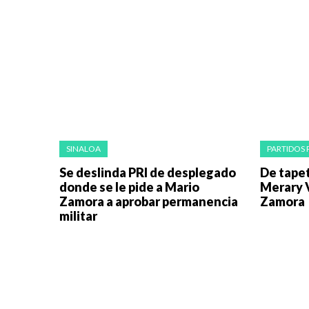
SINALOA
PARTIDOS 
Se deslinda PRI de desplegado
De tapet
donde se le pide a Mario
Merary V
Zamora a aprobar permanencia
Zamora
militar