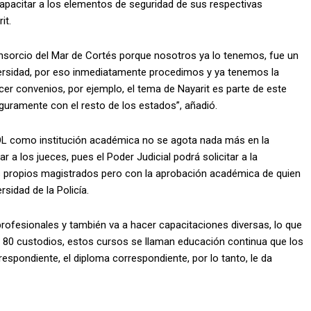
 capacitar a los elementos de seguridad de sus respectivas
it.
consorcio del Mar de Cortés porque nosotros ya lo tenemos, fue un
ersidad, por eso inmediatamente procedimos y ya tenemos la
er convenios, por ejemplo, el tema de Nayarit es parte de este
uramente con el resto de los estados”, añadió.
OL como institución académica no se agota nada más en la
 a los jueces, pues el Poder Judicial podrá solicitar a la
os propios magistrados pero con la aprobación académica de quien
rsidad de la Policía.
profesionales y también va a hacer capacitaciones diversas, lo que
s 80 custodios, estos cursos se llaman educación continua que los
rrespondiente, el diploma correspondiente, por lo tanto, le da