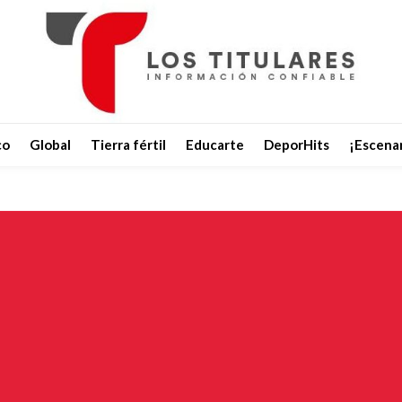
co
Global
Tierra fértil
Educarte
DeporHits
¡Escenar