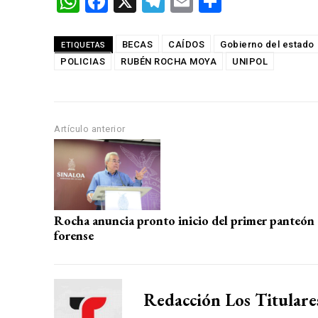
W
F
X
T
E
C
h
a
el
m
o
at
ce
e
ail
m
BECAS
CAÍDOS
Gobierno del estado
ETIQUETAS
POLICIAS
s
b
RUBÉN ROCHA MOYA
gr
p
UNIPOL
A
o
a
ar
p
o
m
tir
Artículo anterior
p
k
Rocha anuncia pronto inicio del primer panteón
forense
Redacción Los Titulare