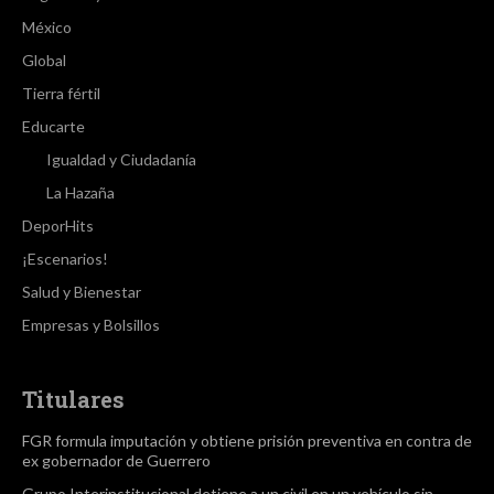
México
Global
Tierra fértil
Educarte
Igualdad y Ciudadanía
La Hazaña
DeporHits
¡Escenarios!
Salud y Bienestar
Empresas y Bolsillos
Titulares
FGR formula imputación y obtiene prisión preventiva en contra de
ex gobernador de Guerrero
Grupo Interinstitucional detiene a un civil en un vehículo sin