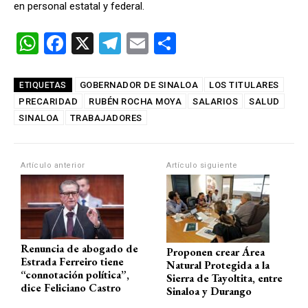
en personal estatal y federal.
W
F
X
T
E
C
h
a
el
m
o
at
ce
e
ail
m
GOBERNADOR DE SINALOA
LOS TITULARES
ETIQUETAS
PRECARIDAD
s
b
RUBÉN ROCHA MOYA
gr
p
SALARIOS
SALUD
SINALOA
TRABAJADORES
A
o
a
ar
p
o
m
tir
Artículo anterior
Artículo siguiente
p
k
Renuncia de abogado de
Proponen crear Área
Estrada Ferreiro tiene
Natural Protegida a la
“connotación política”,
Sierra de Tayoltita, entre
dice Feliciano Castro
Sinaloa y Durango