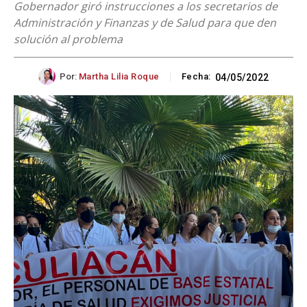
Gobernador giró instrucciones a los secretarios de
Administración y Finanzas y de Salud para que den
solución al problema
Por:
Martha Lilia Roque
Fecha:
04/05/2022