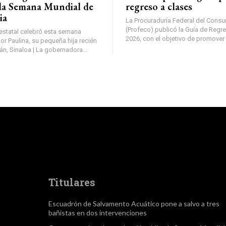
 la Semana Mundial de
regreso a clases
ia
La Procuraduría Federal del Cons
(Profeco) publicó la Guía de Regr
estatal celebró esta semana
2026, con el objetivo de promover
 Paulina, su pequeña hija recién
 Culiacán, Sinaloa | La gobernadora...
Titulares
Escuadrón de Salvamento Acuático pone a salvo a tres
bañistas en dos intervenciones