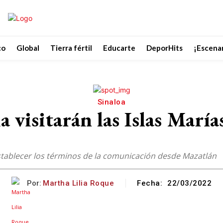
co
Global
Tierra fértil
Educarte
DeporHits
¡Escenar
Sinaloa
isitarán las Islas Marías 
establecer los términos de la comunicación desde Mazatlán
Por:
Martha Lilia Roque
Fecha:
22/03/2022