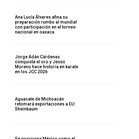
Ana Lucía Álvares afina su
preparación rumbo al mundial
con participación en el torneo
nacional en oaxaca
Jorge Adán Cárdenas
conquista el oro y Jesús
Moreno hace historia en karate
en los JCC 2026
Aguacate de Michoacán
retomará exportaciones a EU:
Sheinbaum
Se posiciona México como el