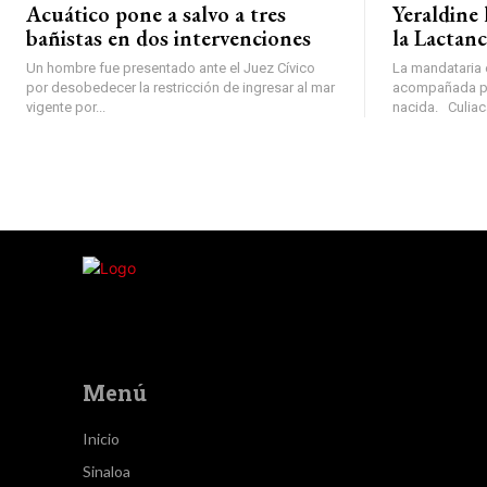
Acuático pone a salvo a tres
Yeraldine
bañistas en dos intervenciones
la Lactanc
Un hombre fue presentado ante el Juez Cívico
La mandataria 
por desobedecer la restricción de ingresar al mar
acompañada por
vigente por...
nacida.
Menú
Inicio
Sinaloa