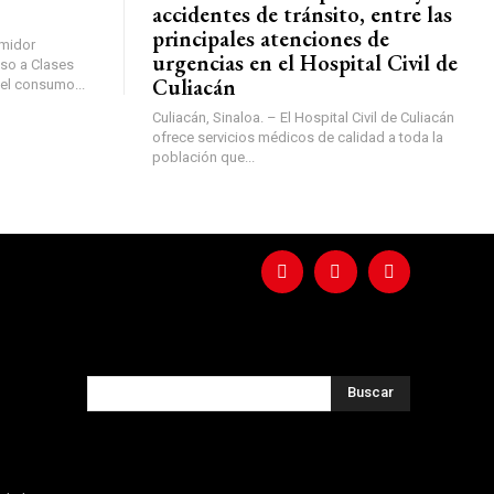
accidentes de tránsito, entre las
principales atenciones de
umidor
urgencias en el Hospital Civil de
eso a Clases
Culiacán
 el consumo...
Culiacán, Sinaloa. – El Hospital Civil de Culiacán
ofrece servicios médicos de calidad a toda la
población que...
Buscar