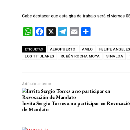
Cabe destacar que esta gira de trabajo será el viernes 0
W
F
X
T
E
C
h
a
el
m
o
at
ce
e
ail
m
AEROPUERTO
AMLO
FELIPE ANGELE
ETIQUETAS
LOS TITULARES
s
b
RUBÉN ROCHA MOYA
gr
p
SINALOA
A
o
a
ar
p
o
m
tir
Artículo anterior
p
k
Invita Sergio Torres a no participar en Revocaci
de Mandato