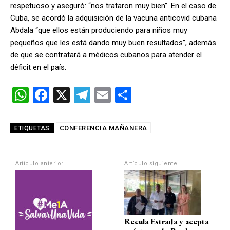
respetuoso y aseguró: “nos trataron muy bien”. En el caso de
Cuba, se acordó la adquisición de la vacuna anticovid cubana
Abdala “que ellos están produciendo para niños muy
pequeños que les está dando muy buen resultados”, además
de que se contratará a médicos cubanos para atender el
déficit en el país.
W
F
X
T
E
C
h
a
el
m
o
at
ce
e
ail
m
CONFERENCIA MAÑANERA
ETIQUETAS
s
b
gr
p
A
o
a
ar
Artículo anterior
Artículo siguiente
p
o
m
tir
p
k
Recula Estrada y acepta