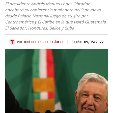
El presidente Andrés Manuel López Obrador
encabezó su conferencia mañanera del 9 de mayo
desde Palacio Nacional luego de su gira por
Centroamérica y El Caribe en la que visitó Guatemala,
El Salvador, Honduras, Belice y Cuba
Por:
Redacción Los Titulares
Fecha:
09/05/2022