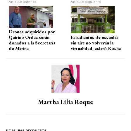
p
o
m
tir
Artículo anterior
Artículo siguiente
p
k
Drones adquiridos por
Quirino Ordaz serán
Estudiantes de escuelas
donados a la Secretaría
sin aire no volverán la
de Marina
virtualidad, aclaró Rocha
Martha Lilia Roque
DEJA UNA RESPUESTA