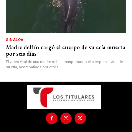
SINALOA
Madre delfín cargó el cuerpo de su cría muerta
por seis días
El video viral de una madre delfín transportando el cuerpo sin vida de
su cría, acompañada por otros...