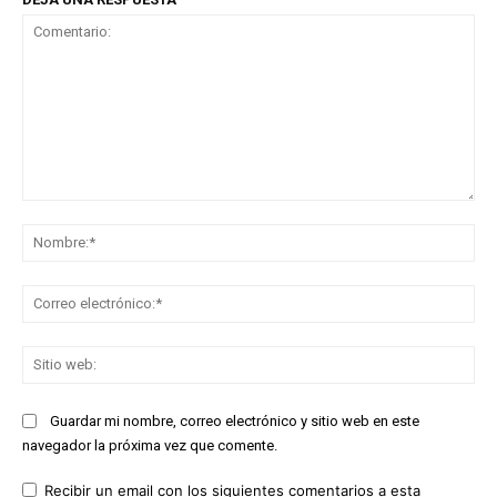
Comentario:
No
Co
ele
Sit
we
Guardar mi nombre, correo electrónico y sitio web en este
navegador la próxima vez que comente.
Recibir un email con los siguientes comentarios a esta