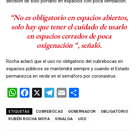
decisión de solo portarlo en espacios con poca ventilación.
“No es obligatorio en espacios abiertos,
solo hay que tener el cuidado de usarlo
en espacios cerrados de poca
oxigenación “, señaló.
Rocha aclaró que el uso no obligatorio del cubrebocas en
espacios públicos se mantendrá siempre y cuando el Estado
permanezca en verde en el semáforo por coronavirus.
W
F
X
T
E
C
h
a
el
m
o
at
ce
e
ail
m
CUBREBOCAS
GOBERNADOR
OBLIGATORIO
ETIQUETAS
RUBÉN ROCHA MOYA
s
b
gr
SINALOA
USO
p
A
o
a
ar